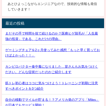
あとひよっこながらエンジニアなので、技術的な情報も発信
していきます！
最近の投稿
まだその手で時間を捨て続けるのか？医療ヒゲ脱毛が「人生最
強の投資」である、これだけの理由。
ゲーミングチェアを2ヶ月使ってみた感想「もっと早く買ってお
けばよかった！！」
カンピロバクター食中毒になりました…皆さんもお気をつけく
ださい。どんな症状だったのかご紹介します
筋トレ初心者はココに気をつけよう！トレーニング初期に注意
すべきポイントを3つ紹介
自分の移動でマイルが貯まる！？アメリカ発のアプリ「Miles」
が日本でもサービス開始！