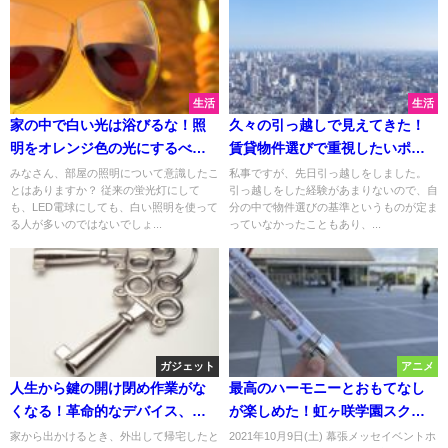
生活
生活
家の中で白い光は浴びるな！照
久々の引っ越しで見えてきた！
明をオレンジ色の光にするべき3
賃貸物件選びで重視したいポイ
つの理由
ント
みなさん、部屋の照明について意識したこ
私事ですが、先日引っ越しをしました。
とはありますか？ 従来の蛍光灯にして
引っ越しをした経験があまりないので、自
も、LED電球にしても、白い照明を使って
分の中で物件選びの基準というものが定ま
る人が多いのではないでしょ...
っていなかったこともあり、...
ガジェット
アニメ
人生から鍵の開け閉め作業がな
最高のハーモニーとおもてなし
くなる！革命的なデバイス、ス
が楽しめた！虹ヶ咲学園スクー
マートキー『Qurio』をレビュー
ルアイドル同好会 UNIT LIVE &
家から出かけるとき、外出して帰宅したと
2021年10月9日(土) 幕張メッセイベントホ