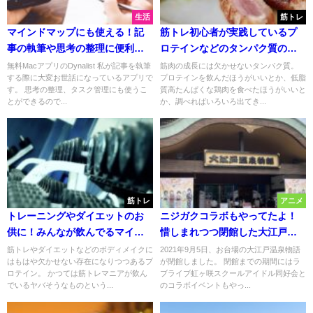
生活
筋トレ
マインドマップにも使える！記
筋トレ初心者が実践しているプ
事の執筆や思考の整理に便利な
ロテインなどのタンパク質の摂
Macアプリ"Dynalist"の使い方
り方
無料MacアプリのDynalist 私が記事を執筆
筋肉の成長には欠かせないタンパク質。
する際に大変お世話になっているアプリで
プロテインを飲んだほうがいいとか、低脂
す。 思考の整理、タスク管理にも使うこ
質高たんぱくな鶏肉を食べたほうがいいと
とができるので...
か、調べればいろいろ出てき...
筋トレ
アニメ
トレーニングやダイエットのお
ニジガクコラボもやってたよ！
供に！みんなが飲んでるマイプ
惜しまれつつ閉館した大江戸温
ロテインの特徴３選
泉物語の体験をレポート！
筋トレやダイエットなどのボディメイクに
2021年9月5日、お台場の大江戸温泉物語
はもはや欠かせない存在になりつつあるプ
が閉館しました。 閉館までの期間にはラ
ロテイン。 かつては筋トレマニアが飲ん
ブライブ虹ヶ咲スクールアイドル同好会と
でいるヤバそうなものという...
のコラボイベントもやっ...