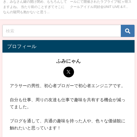
き、みなさん鍵の開け閉め、もちろんして
ールにて開催されたラブライブ!虹ヶ咲ス
FAN MEETING vol.2 QU4RTZ
ますよね。 当たり前のことすぎてそこに
クールアイドル同好会UNIT LIVE & F...
〜Sweet Cafe〜の感想
なんの疑問も抱かないと思う...
プロフィール
ふみにゃん
アラサーの男性、初心者ブロガーで初心者エンジニアです。
自分も仕事、周りの友達も仕事で趣味を共有する機会が減っ
てました。
ブログを通して、共通の趣味を持った人や、色々な価値観に
触れたいと思っています！