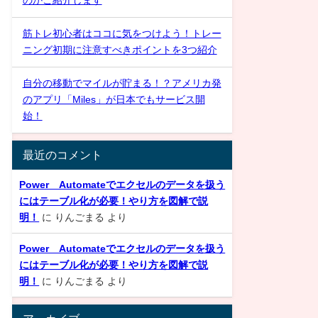
のかご紹介します
筋トレ初心者はココに気をつけよう！トレー
ニング初期に注意すべきポイントを3つ紹介
自分の移動でマイルが貯まる！？アメリカ発
のアプリ「Miles」が日本でもサービス開
始！
最近のコメント
Power Automateでエクセルのデータを扱う
にはテーブル化が必要！やり方を図解で説
明！
に
りんごまる
より
Power Automateでエクセルのデータを扱う
にはテーブル化が必要！やり方を図解で説
明！
に
りんごまる
より